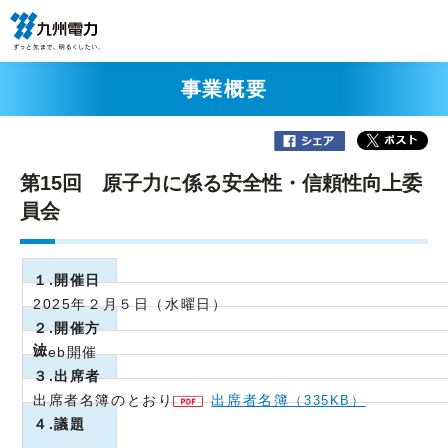
事業概要
第15回 原子力に係る安全性・信頼性向上委
員会
１.開催日
2025年２月５日（水曜日）
２.開催方
法
Web開催
３.出席者
出席者名簿のとおり
出席者名簿
（335KB）
４.議題