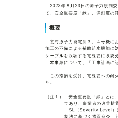
2023年８月23日の原子力規制
て、安全重要度「緑」、深刻度の評
概要
玄海原子力発電所３、４号機にお
施工の不備による補助給水機能に
ケーブルを収容する電線管に系統
本事象について、「工事計画に記
この指摘を受け、電線管への耐火
た。
（注１） 安全重要度「緑」とは
であり、事業者の改善措
SL（Severity L
制法に基づく措置命令、