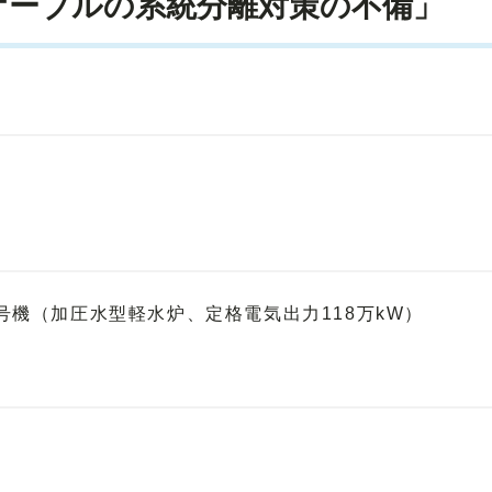
ケーブルの系統分離対策の不備」
号機（加圧水型軽水炉、定格電気出力118万kW）