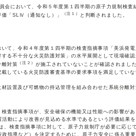
委員会において、令和５年度第１四半期の原子力規制検査
（注１）
価「SLⅣ（通知なし）」
と判断されました。
いて、令和４年度第１四半期の検査指摘事項「美浜発電
対する不十分な火災防護対策」の水平展開として現場確認
（注２）
分離対策
が施工されていないことが確認されまし
載している火災防護審査基準の要求事項を満足していな
材設置及び可燃物の持込管理を組み合わせた系統分離対
、検査指摘事項が、安全確保の機能又は性能への影響があ
置活動により改善が見込める水準であるという評価結果を
evel）は、検査指摘事項に対して、原子力規制庁が必要に
行政指導など）を決定するために、原子力安全に係る重要