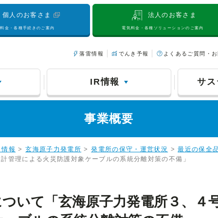
個人のお客さま
法人のお客さま
気料金・各種手続きのご案内
電気料金・各種ソリューションのご案内
落雷情報
でんき予報
よくあるご質問・お
IR情報
サス
事業概要
力情報
>
玄海原子力発電所
>
発電所の保守・運営状況
>
最近の保全
設計管理による火災防護対象ケーブルの系統分離対策の不備」
ついて「玄海原子力発電所３、４号