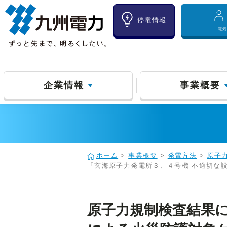
停電情報
電
企業情報
事業概要
ホーム
>
事業概要
>
発電方法
>
原子
「玄海原子力発電所３、４号機 不適切な
原子力規制検査結果に