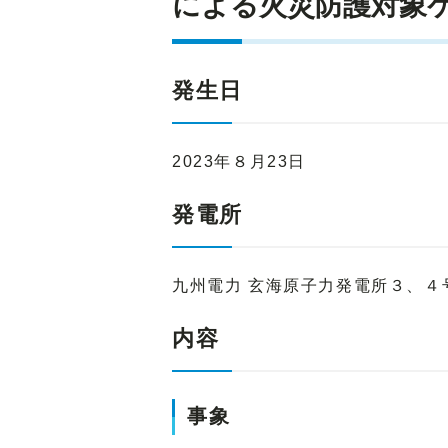
による火災防護対象
発生日
2023年８月23日
発電所
九州電力 玄海原子力発電所３、４
内容
事象