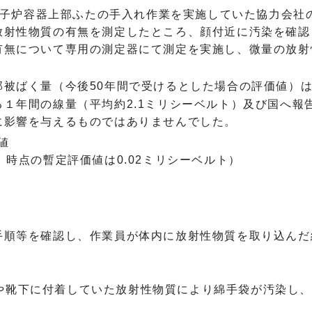
、原子炉容器上部ふたの手入れ作業を実施していた協力会
放射性物質の有無を測定したところ、顔付近に汚染を確認
有無について専用の測定器にて測定を実施し、微量の放射
被ばく量（今後50年間で受けるとした場合の評価値）は、
１年間の線量（平均約2.1ミリシーベルト）及び国へ報
に影響を与えるものではありませんでした。
値
）時点の暫定評価値は0.02ミリシーベルト）
手順等を確認し、作業員が体内に放射性物質を取り込んだ
や靴下に付着していた放射性物質により綿手袋が汚染し、