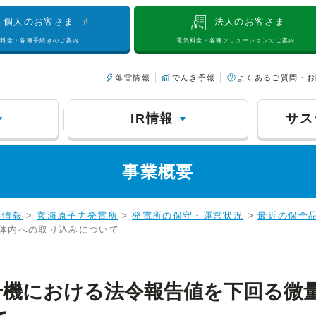
個人のお客さま
法人のお客さま
気料金・各種手続きのご案内
電気料金・各種ソリューションのご案内
落雷情報
でんき予報
よくあるご質問・お
IR情報
サス
事業概要
力情報
>
玄海原子力発電所
>
発電所の保守・運営状況
>
最近の保全
体内への取り込みについて
号機における法令報告値を下回る微