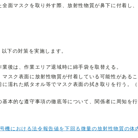
た全面マスクを取り外す際、放射性物質が鼻下に付着し、
、以下の対策を実施します。
作業後は、作業エリア退域時に綿手袋を取替える。
、マスク表面に放射性物質が付着している可能性があるこ
前に濡れた紙タオル等でマスク表面の拭き取りを行う。（
の基本的な遵守事項の徹底等について、関係者に周知を
号機における法令報告値を下回る微量の放射性物質の体