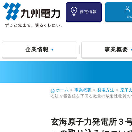
停電情報
電
企業情報
事業概要
ホーム
>
事業概要
>
発電方法
>
原子
る法令報告値を下回る微量の放射性物質の
玄海原子力発電所３