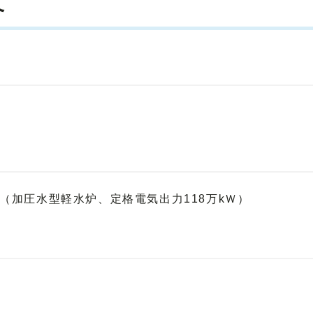
て
機（加圧水型軽水炉、定格電気出力118万kＷ）