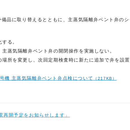
予備品に取り替えるとともに、主蒸気隔離弁ベント弁のシ
化する。
、主蒸気隔離弁ベント弁の開閉操作を実施しない。
の場所を変更し、次回定期検査時に新たに追加で弁を設
号機 主蒸気隔離弁ベント弁点検について
（217KB）
電再開予定をお知らせします」