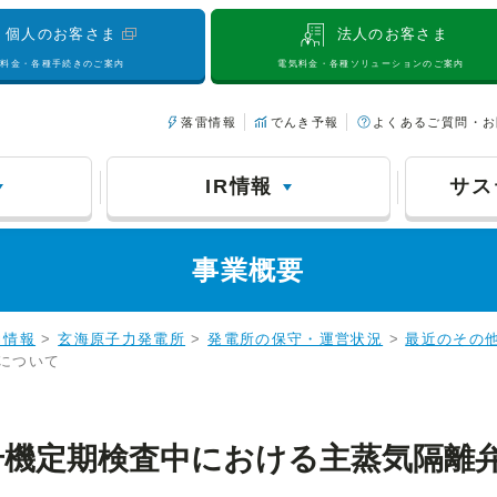
個人のお客さま
法人のお客さま
気料金・各種手続きのご案内
電気料金・各種ソリューションのご案内
落雷情報
でんき予報
よくあるご質問・お
IR情報
サス
事業概要
力情報
>
玄海原子力発電所
>
発電所の保守・運営状況
>
最近のその
について
号機定期検査中における主蒸気隔離