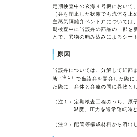
定期検査中の玄海４号機において
（弁を閉止した状態でも流体を止
主蒸気隔離弁ベント弁については
期検査中に当該弁の部品の一部を
とで、異物の噛み込みによるシー
原因
当該弁については、分解して細部
（注１）
態
で当該弁を開弁した際に
た際に、弁体と弁座の間に異物と
（注１）定期検査工程のうち、原
温度、圧力を通常運転時
（注２）配管等構成材料から溶出