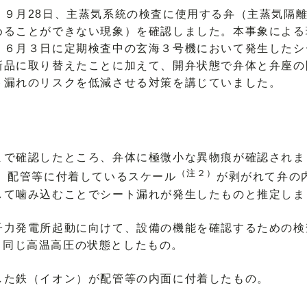
、９月28日、主蒸気系統の検査に使用する弁（主蒸気隔
めることができない現象）を確認しました。本事象による
、６月３日に定期検査中の玄海３号機において発生したシ
新品に取り替えたことに加えて、開弁状態で弁体と弁座の
ト漏れのリスクを低減させる対策を講じていました。
まで確認したところ、弁体に極微小な異物痕が確認されま
（注２）
、配管等に付着しているスケール
が剥がれて弁の
して噛み込むことでシート漏れが発生したものと推定しま
子力発電所起動に向けて、設備の機能を確認するための検
と同じ高温高圧の状態としたもの。
した鉄（イオン）が配管等の内面に付着したもの。