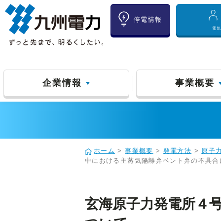
停電情報
電
企業情報
事業概要
ホーム
>
事業概要
>
発電方法
>
原子
中における主蒸気隔離弁ベント弁の不具合
玄海原子力発電所４