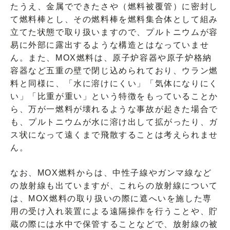
たうえ、金属でできたさや（燃料被覆管）に密封し
て燃料棒とし、その燃料棒を燃料集合体として組み
立てた状態で取り扱いますので、プルトニウムが容
易に外部に露出するような構造とはなっていませ
ん。また、MOX燃料は、原子炉容器や原子炉格納
容器など五重の壁で閉じ込められており、ウラン燃
料と同様に、「水に溶けにくい」「気体になりにく
い」「比重が重い」という特徴をもっていることか
ら、万が一燃料が壊れるような事故が起きた場合で
も、プルトニウムが水に溶け出して拡がったり、ガ
ス状になって遠くまで飛散することは考えられませ
ん。
なお、MOX燃料からは、中性子線やガンマ線など
の放射線も出ていますが、これらの放射線について
は、MOX燃料の取り扱いの際に遮へいを施した専
用の受け入れ装置による遠隔操作を行うことや、貯
蔵の際には水中で保管することなどで、放射線の被