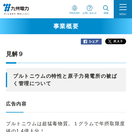
ENGLISH
お問い合わせ
検索
MENU
事業概要
見解９
プルトニウムの特性と原子力発電所の被ば
く管理について
広告内容
プルトニウムは超猛毒物質。１グラムで年摂取限度
値の1.4億人分！