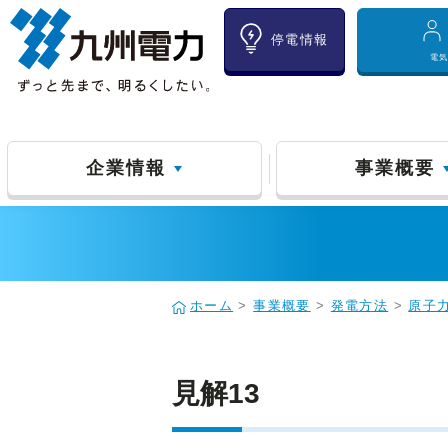
停電情報
電
企業情報
事業概要
ホーム
>
事業概要
>
発電方法
>
原子
見解13