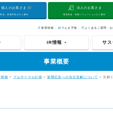
個人のお客さま
法人のお客さま
気料金・各種手続きのご案内
電気料金・各種ソリューションのご案内
落雷情報
でんき予報
よくあるご質問・お
IR情報
サス
事業概要
力情報
>
プルサーマル計画
>
新聞広告への当社見解について
> 見解1