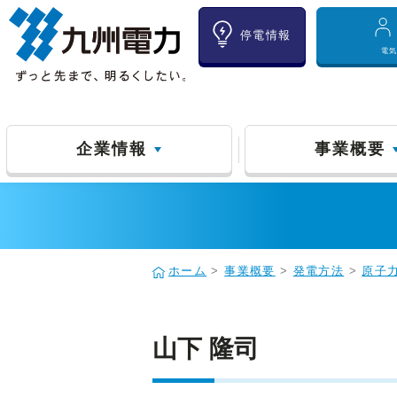
停電情報
電
企業情報
事業概要
ホーム
>
事業概要
>
発電方法
>
原子
山下 隆司