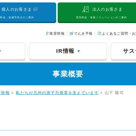
個人のお客さま
法人のお客さま
気料金・各種手続きのご案内
電気料金・各種ソリューションのご案内
落雷情報
でんき予報
よくあるご質問・お
IR情報
サス
事業概要
力情報
>
私たちが九州の原子力発電を支えています
> 山下 隆司