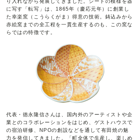
り入れながら発展してきました。シートの模様を器
に写す「転写」は、1865年（慶応元年）に創業し
た幸楽窯（こうらくがま）得意の技術。鋳込みから
赤絵窯までの全工程を一貫生産するのも、この窯な
らではの特徴です。
代表・徳永隆信さんは、国内外のアーティストや企
業とのコラボレーションをはじめ、ゲストハウスで
の宿泊研修、NPOの創設などを通して有田焼の魅
力を発信してきました。「町全体で生産し、楽しめ