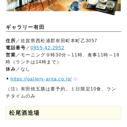
ギャラリー有田
住所
／佐賀県西松浦郡有田町本町乙3057
電話番号
／
0955-42-2952
営業
／モーニング９時30分～11時、食事11時～18
時（ランチは14時まで）
休み
／なし
https://gallery-arita.co.jp/
（注）有田焼五膳は要予約。１日限定10食、ラン
チタイムのみ
松尾酒造場