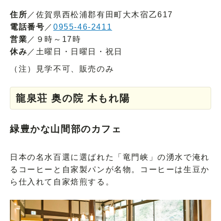
住所
／佐賀県西松浦郡有田町大木宿乙617
電話番号
／
0955-46-2411
営業
／９時～17時
休み
／土曜日・日曜日・祝日
（注）見学不可、販売のみ
龍泉荘 奥の院 木もれ陽
緑豊かな山間部のカフェ
日本の名水百選に選ばれた「竜門峡」の湧水で淹れ
るコーヒーと自家製パンが名物。コーヒーは生豆か
ら仕入れて自家焙煎する。