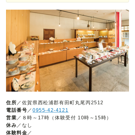
住所
／佐賀県西松浦郡有田町丸尾丙2512
電話番号
／
0955-42-4121
営業
／８時～17時（体験受付 10時～15時）
休み
／なし
体験料金
／