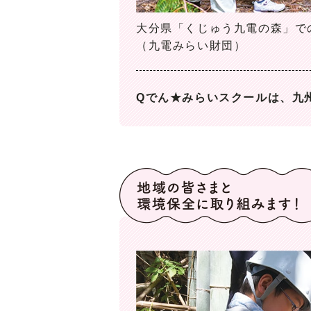
大分県「くじゅう九電の森」で
（九電みらい財団）
Qでん★みらいスクールは、九