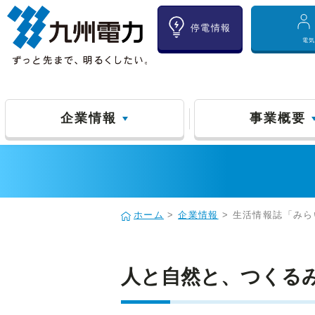
停電情報
電
企業情報
事業概要
ホーム
>
企業情報
> 生活情報誌「みら
人と自然と、つくる