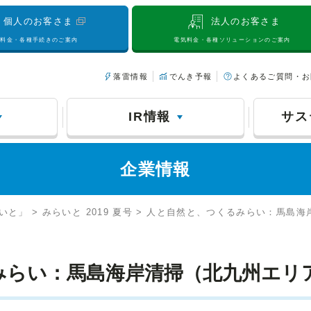
個人のお客さま
法人のお客さま
気料金・各種手続きのご案内
電気料金・各種ソリューションのご案内
落雷情報
でんき予報
よくあるご質問・お
IR情報
サス
企業情報
いと」 > みらいと 2019 夏号 > 人と自然と、つくるみらい：馬島
みらい：馬島海岸清掃（北九州エリ