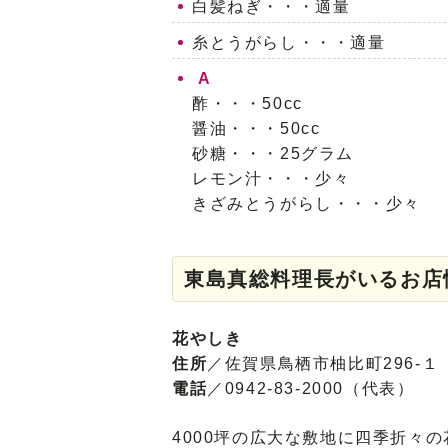
白髪ねぎ・・・適量
糸とうがらし・・・適量
A
酢・・・50cc
醤油・・・50cc
砂糖・・・25グラム
レモン汁・・・少々
きざみとうがらし・・・少々
東島真総料理長がいるお店
花やしき
住所
／佐賀県鳥栖市柚比町296-１
電話
／0942-83-2000（代表）
4000坪の広大な敷地に四季折々