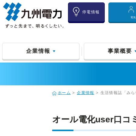
停電情報
電
企業情報
事業概要
ホーム
>
企業情報
> 生活情報誌「みらい
オール電化user口