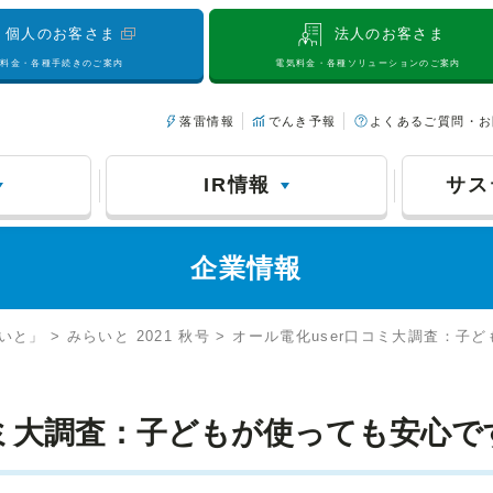
個人のお客さま
法人のお客さま
気料金・各種手続きのご案内
電気料金・各種ソリューションのご案内
落雷情報
でんき予報
よくあるご質問・お
IR情報
サス
企業情報
と」 > みらいと 2021 秋号 > オール電化user口コミ大調査：
コミ大調査：子どもが使っても安心で