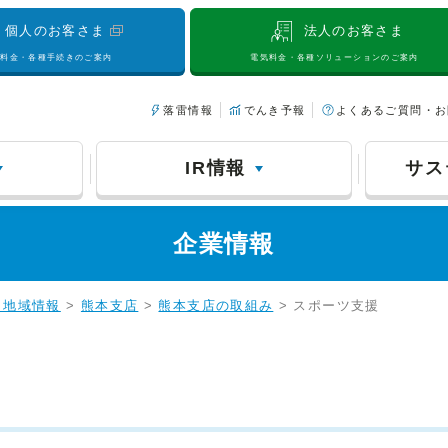
個人のお客さま
法人のお客さま
気料金・各種手続きのご案内
電気料金・各種ソリューションのご案内
落雷情報
でんき予報
よくあるご質問・お
IR情報
サス
企業情報
・地域情報
>
熊本支店
>
熊本支店の取組み
> スポーツ支援