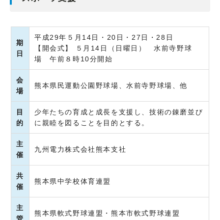
平成29年５月14日・20日・27日・28日
期
【開会式】 ５月14日（日曜日） 水前寺野球
日
場 午前８時10分開始
会
熊本県民運動公園野球場、水前寺野球場、他
場
目
少年たちの育成と成長を支援し、技術の錬磨並び
的
に親睦を図ることを目的とする。
主
九州電力株式会社熊本支社
催
共
熊本県中学校体育連盟
催
主
熊本県軟式野球連盟・熊本市軟式野球連盟
管