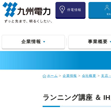
停電情報
電
企業情報
事業概要
ホーム
>
企業情報
>
会社概要
>
支店
ランニング講座 ＆ I