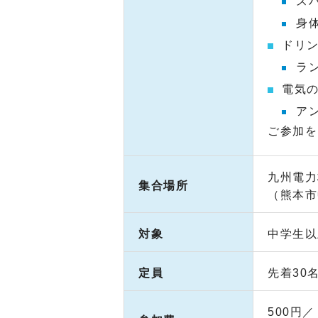
ス
身
ドリ
ラ
電気
ア
ご参加を
九州電
集合場所
（熊本市
対象
中学生以
定員
先着30
500円