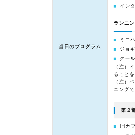
イン
ランニン
ミニ
当日のプログラム
ジョ
クー
（注）イ
ることを
（注）ペ
ニングで
第２
IHカ