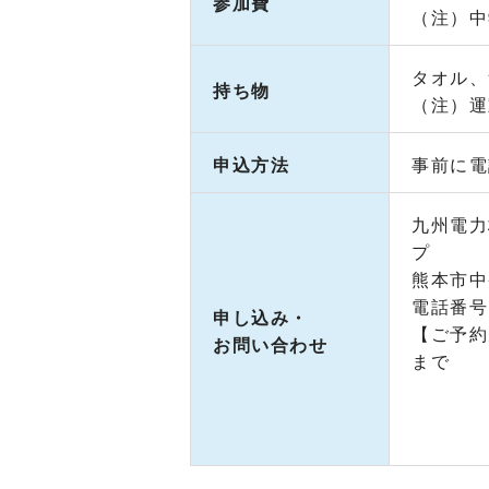
参加費
（注）中
タオル、
持ち物
（注）運
申込方法
事前に電
九州電
プ
熊本市中
電話番号：
申し込み・
【ご予約
お問い合わせ
まで