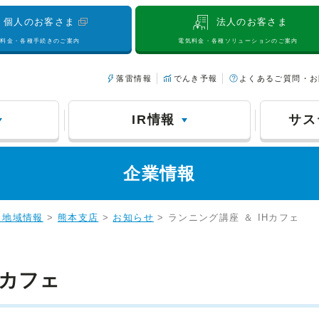
個人のお客さま
法人のお客さま
気料金・各種手続きのご案内
電気料金・各種ソリューションのご案内
落雷情報
でんき予報
よくあるご質問・お
IR情報
サス
企業情報
・地域情報
>
熊本支店
>
お知らせ
> ランニング講座 ＆ IHカフェ
Hカフェ