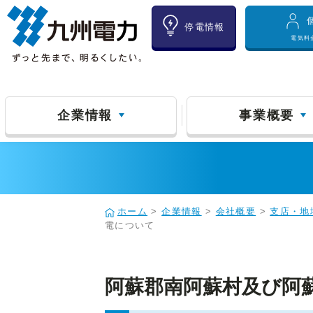
停電情報
電気料
企業情報
事業概要
ホーム
>
企業情報
>
会社概要
>
支店・地
電について
阿蘇郡南阿蘇村及び阿