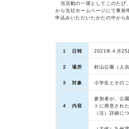
当活動の一環としてこのたび、
から当社ホームページにて事前
申込みいただいたかたの中から
１ 日時
2021年４月2
２ 場所
村山公園（人
３ 対象
小学生とその
参加者が、公
４ 内容
トに用意され
（注）詳細に
（主催）九州