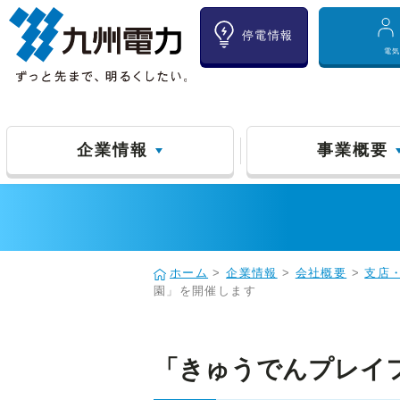
停電情報
電
企業情報
事業概要
ホーム
>
企業情報
>
会社概要
>
支店
園」を開催します
「きゅうでんプレイフォ