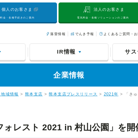
個人のお客さま
法人のお客さま
気料金・各種手続きのご案内
電気料金・各種ソリューションのご案内
落雷情報
でんき予報
よくあるご質問・お
IR情報
サス
企業情報
・地域情報
>
熊本支店
>
熊本支店プレスリリース
>
2021年
> 「きゅ
レスト 2021 in 村山公園」を