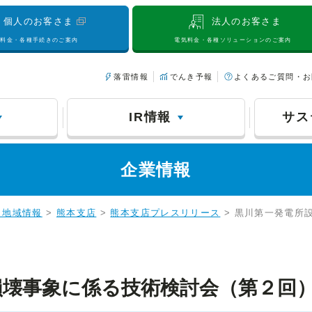
個人のお客さま
法人のお客さま
気料金・各種手続きのご案内
電気料金・各種ソリューションのご案内
落雷情報
でんき予報
よくあるご質問・お
IR情報
サス
企業情報
・地域情報
>
熊本支店
>
熊本支店プレスリリース
> 黒川第一発電所
損壊事象に係る技術検討会（第２回