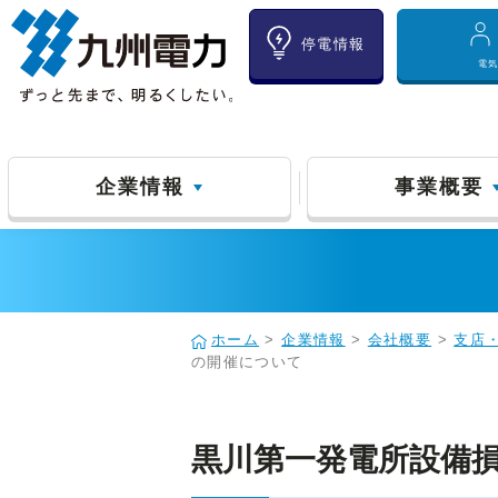
停電情報
電
企業情報
事業概要
ホーム
>
企業情報
>
会社概要
>
支店
の開催について
黒川第一発電所設備