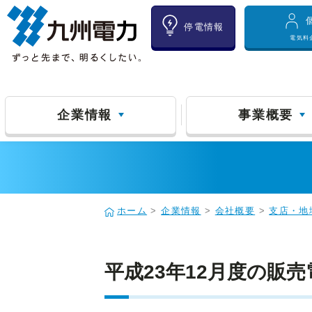
停電情報
電気料
企業情報
事業概要
ホーム
>
企業情報
>
会社概要
>
支店・地
平成23年12月度の販