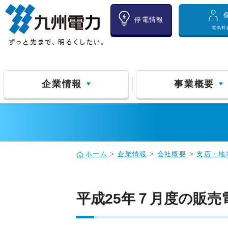
停電情報
電気料
企業情報
事業概要
ホーム
>
企業情報
>
会社概要
>
支店・地
平成25年７月度の販売