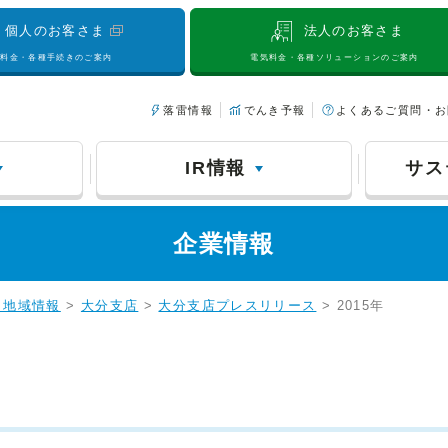
個人のお客さま
法人のお客さま
気料金・各種手続きのご案内
電気料金・各種ソリューションのご案内
落雷情報
でんき予報
よくあるご質問・お
IR情報
サス
企業情報
・地域情報
>
大分支店
>
大分支店プレスリリース
> 2015年