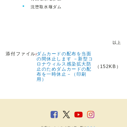
沈堕取水堰ダム
以上
添付ファイル
ダムカードの配布を当面
の間休止します －新型コ
ロナウィルス感染拡大防
（152KB）
止のためダムカードの配
布を一時休止－（印刷
用）