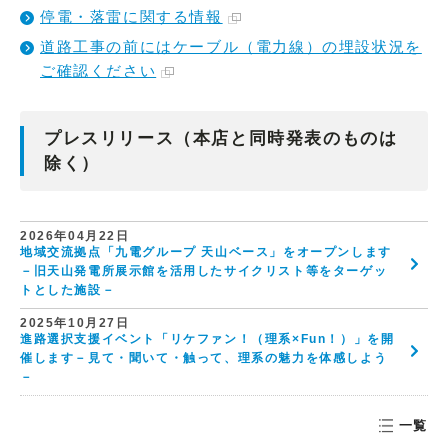
停電・落雷に関する情報
道路工事の前にはケーブル（電力線）の埋設状況を
ご確認ください
プレスリリース（本店と同時発表のものは
除く）
2026年04月22日
地域交流拠点「九電グループ 天山ベース」をオープンします
－旧天山発電所展示館を活用したサイクリスト等をターゲッ
トとした施設－
2025年10月27日
進路選択支援イベント「リケファン！（理系×Fun！）」を開
催します－見て・聞いて・触って、理系の魅力を体感しよう
－
一覧