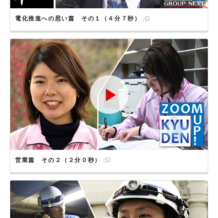
電化推進への思い篇 その１（４分７秒）
営業篇 その２（２分０秒）