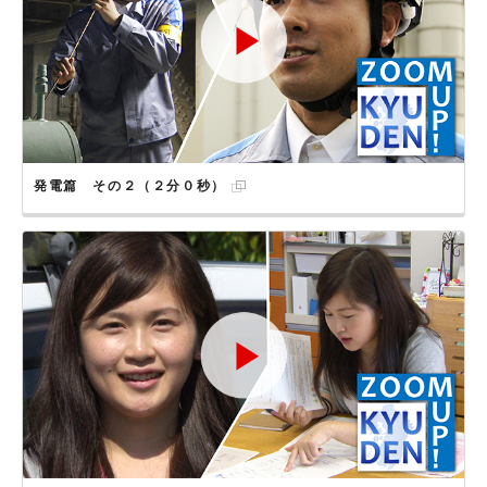
発電篇 その２（２分０秒）