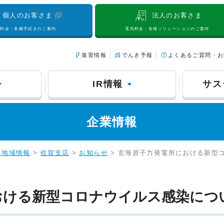
個人のお客さま
法人のお客さま
気料金・各種手続きのご案内
電気料金・各種ソリューションのご案内
落雷情報
でんき予報
よくあるご質問・お
IR情報
サス
企業情報
・地域情報
>
佐賀支店
>
お知らせ
> 玄海原子力発電所における新型
おける新型コロナウイルス感染につ