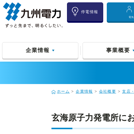
停電情報
電
企業情報
事業概要
ホーム
>
企業情報
>
会社概要
>
支店
玄海原子力発電所に