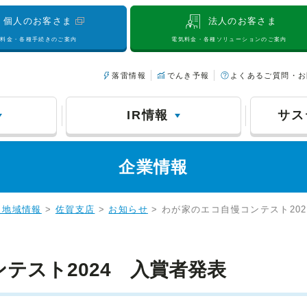
個人のお客さま
法人のお客さま
気料金・各種手続きのご案内
電気料金・各種ソリューションのご案内
落雷情報
でんき予報
よくあるご質問・お
IR情報
サス
企業情報
・地域情報
>
佐賀支店
>
お知らせ
> わが家のエコ自慢コンテスト20
テスト2024 入賞者発表