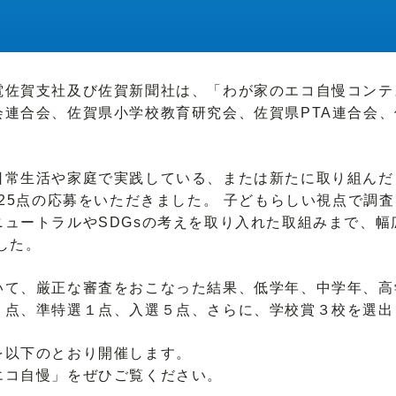
佐賀支社及び佐賀新聞社は、「わが家のエコ自慢コンテス
会連合会、佐賀県小学校教育研究会、佐賀県PTA連合会
日常生活や家庭で実践している、または新たに取り組んだ
625点の応募をいただきました。 子どもらしい視点で調
ュートラルやSDGsの考えを取り入れた取組みまで、
した。
いて、厳正な審査をおこなった結果、低学年、中学年、高
１点、準特選１点、入選５点、さらに、学校賞３校を選出
を以下のとおり開催します。
エコ自慢」をぜひご覧ください。