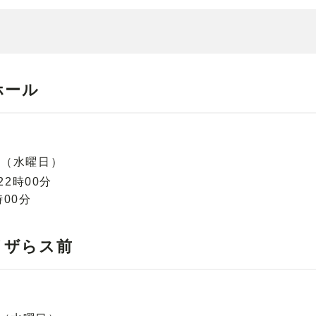
ホール
日（水曜日）
2時00分
時00分
イザらス前
１