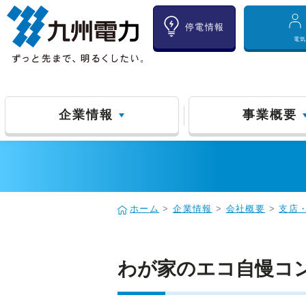
停電情報
電
企業情報
事業概要
ホーム
>
企業情報
>
会社概要
>
支店
わが家のエコ自慢コン