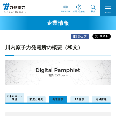
ENGLISH
お問い合わせ
検索
MENU
企業情報
川内原子力発電所の概要（和文）
エネルギー・
環境
家庭の電気
発電施設
PR施設
地域情報