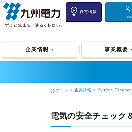
停電情報
電
企業情報
事業概要
ホーム
>
企業情報
>
Kyuden Face
電気の安全チェック＆