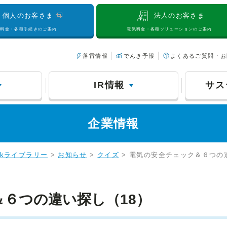
個人のお客さま
法人のお客さま
気料金・各種手続きのご案内
電気料金・各種ソリューションのご案内
落雷情報
でんき予報
よくあるご質問・お
IR情報
サス
企業情報
bookライブラリー
>
お知らせ
>
クイズ
> 電気の安全チェック＆６つの
６つの違い探し（18）