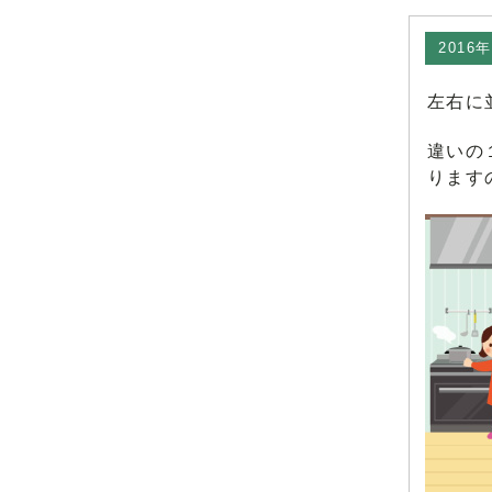
2016
左右に
違いの
ります