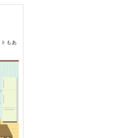
。
ントもあ