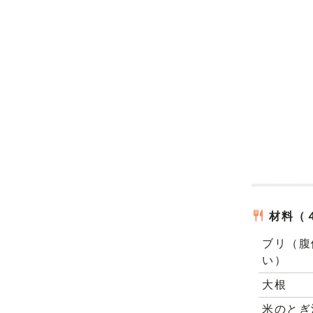
材料（
ブリ（腹
い）
大根
米のとぎ