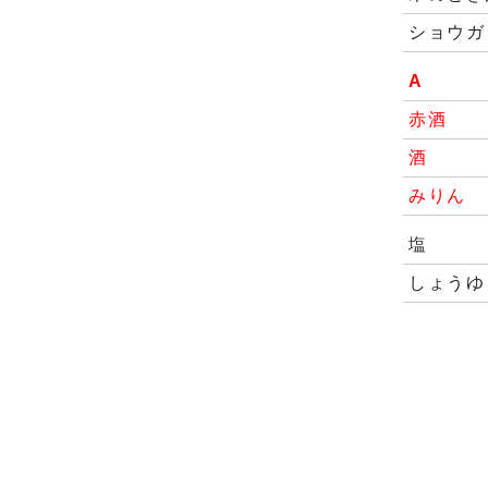
ショウガ
A
赤酒
酒
みりん
塩
しょうゆ