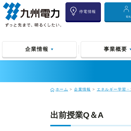
停電情報
電
企業情報
事業概要
ホーム
>
企業情報
>
エネルギー学習・
出前授業Q＆A