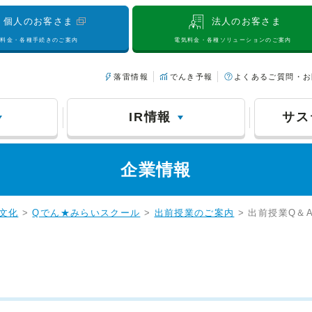
個人のお客さま
法人のお客さま
気料金・各種手続きのご案内
電気料金・各種ソリューションのご案内
落雷情報
でんき予報
よくあるご質問・お
IR情報
サス
企業情報
文化
>
Qでん★みらいスクール
>
出前授業のご案内
> 出前授業Q＆