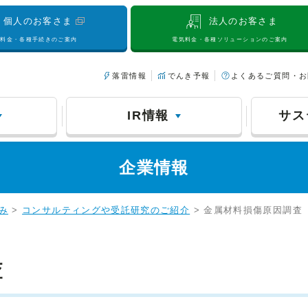
個人のお客さま
法人のお客さま
気料金・各種手続きのご案内
電気料金・各種ソリューションのご案内
落雷情報
でんき予報
よくあるご質問・お
IR情報
サス
企業情報
み
>
コンサルティングや受託研究のご紹介
> 金属材料損傷原因調査
査