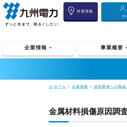
停電情報
電
企業情報
事業概要
ホーム
>
企業情報
>
技術開発への取組
金属材料損傷原因調