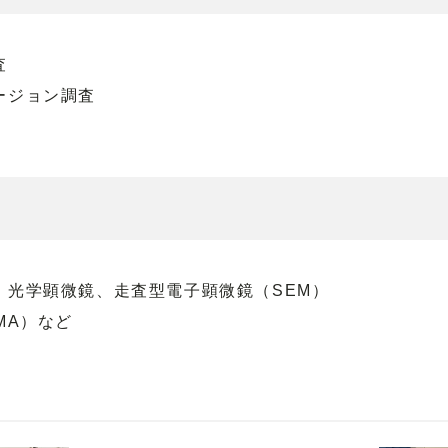
査
ージョン調査
、光学顕微鏡、走査型電子顕微鏡（SEM）
MA）など