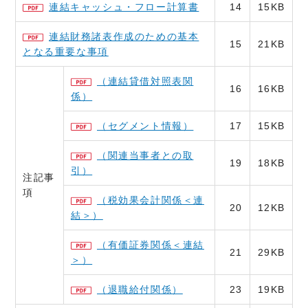
連結キャッシュ・フロー計算書
14
15KB
連結財務諸表作成のための基本
15
21KB
となる重要な事項
（連結貸借対照表関
16
16KB
係）
（セグメント情報）
17
15KB
（関連当事者との取
19
18KB
引）
注記事
項
（税効果会計関係＜連
20
12KB
結＞）
（有価証券関係＜連結
21
29KB
＞）
（退職給付関係）
23
19KB