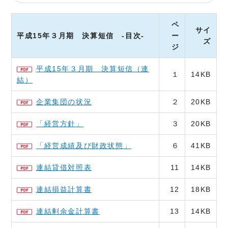
ペ
サイ
平成15年３月期 決算短信 -目次-
ー
ズ
ジ
平成15年３月期 決算短信（連
１
14KB
結）
企業集団の状況
２
20KB
「経営方針」
３
20KB
「経営成績及び財政状態」
６
41KB
連結貸借対照表
11
14KB
連結損益計算書
12
18KB
連結剰余金計算書
13
14KB