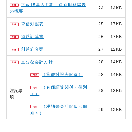
平成15年３月期 個別財務諸表
24
14KB
の概要
貸借対照表
25
17KB
損益計算書
26
17KB
利益処分案
27
12KB
重要な会計方針
28
14KB
（貸借対照表関係）
28
14KB
（有価証券関係＜個別
注記事
29
12KB
＞）
項
（税効果会計関係＜個
29
12KB
別＞）