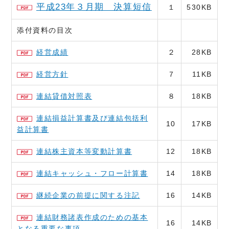
平成23年３月期 決算短信
１
530KB
添付資料の目次
経営成績
２
28KB
経営方針
７
11KB
連結貸借対照表
８
18KB
連結損益計算書及び連結包括利
10
17KB
益計算書
連結株主資本等変動計算書
12
18KB
連結キャッシュ・フロー計算書
14
18KB
継続企業の前提に関する注記
16
14KB
連結財務諸表作成のための基本
16
14KB
となる重要な事項