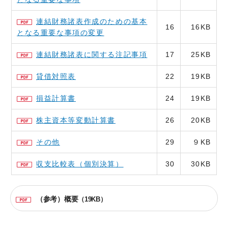
連結財務諸表作成のための基本
16
16KB
となる重要な事項の変更
連結財務諸表に関する注記事項
17
25KB
貸借対照表
22
19KB
損益計算書
24
19KB
株主資本等変動計算書
26
20KB
その他
29
９KB
収支比較表（個別決算）
30
30KB
（参考）概要
（19KB）