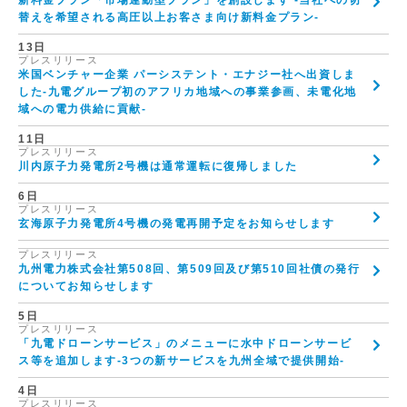
新料金プラン「市場連動型プラン」を創設します -当社への切
替えを希望される高圧以上お客さま向け新料金プラン-
13日
プレスリリース
米国ベンチャー企業 パーシステント・エナジー社へ出資しま
した-九電グループ初のアフリカ地域への事業参画、未電化地
域への電力供給に貢献-
11日
プレスリリース
川内原子力発電所2号機は通常運転に復帰しました
6日
プレスリリース
玄海原子力発電所4号機の発電再開予定をお知らせします
プレスリリース
九州電力株式会社第508回、第509回及び第510回社債の発行
についてお知らせします
5日
プレスリリース
「九電ドローンサービス」のメニューに水中ドローンサービ
ス等を追加します-3つの新サービスを九州全域で提供開始-
4日
プレスリリース