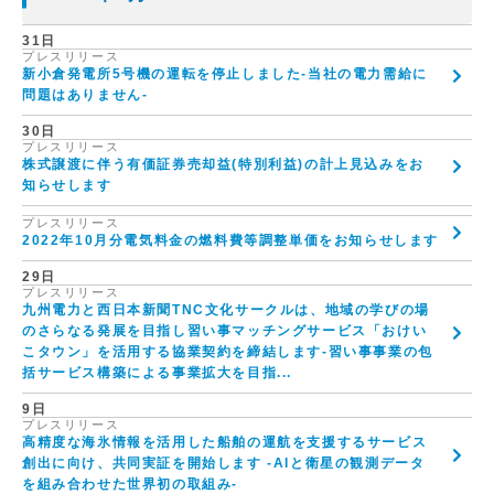
31日
プレスリリース
新小倉発電所5号機の運転を停止しました-当社の電力需給に
問題はありません-
30日
プレスリリース
株式譲渡に伴う有価証券売却益(特別利益)の計上見込みをお
知らせします
プレスリリース
2022年10月分電気料金の燃料費等調整単価をお知らせします
29日
プレスリリース
九州電力と西日本新聞TNC文化サークルは、地域の学びの場
のさらなる発展を目指し習い事マッチングサービス「おけい
こタウン」を活用する協業契約を締結します-習い事事業の包
括サービス構築による事業拡大を目指...
9日
プレスリリース
高精度な海氷情報を活用した船舶の運航を支援するサービス
創出に向け、共同実証を開始します -AIと衛星の観測データ
を組み合わせた世界初の取組み-