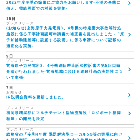
2022年度冬季の節電にご協力をお願いします-不測の事態に
備え、需給両面での対策を実施-
15日
プレスリリース
(お知らせ)玄海原子力発電所3、4号機の特定重大事故等対処
施設に係る工事計画認可申請書の補正書を提出しました -「原
子炉補助建屋等に設置する設備」に係る申請について記載の
適正化を実施-
9日
プレスリリース
玄海原子力発電所3、4号機運転差止訴訟控訴審の第5回口頭
弁論が行われました-玄海地域における避難計画の実効性につ
いて主張-
7日
お知らせ
IR説明会資料を更新しました。
プレスリリース
福岡県糟屋郡にマルチテナント型物流施設「ロジポート福岡
粕屋」の開発を決定
プレスリリース
総務省の「令和4年度 課題解決型ローカル5G等の実現に向け