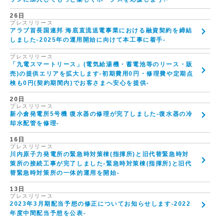
26日
プレスリリース
アラブ首長国連邦 海底直流送電事業における融資契約を締結
しました-2025年の運用開始に向けて本工事に着手-
プレスリリース
「九電スマートリース」(電気給湯機・蓄電池等のリース・販
売)の提供エリアを拡大します-初期費用0円・修理費や定期点
検も0円(契約期間内)でお客さまへ安心を提供-
20日
プレスリリース
新小倉発電所5号機 復水器の修理が完了しました-復水器の冷
却水配管を修理-
16日
プレスリリース
川内原子力発電所の緊急時対策棟(指揮所)と旧代替緊急時対
策所の接続工事が完了しました-緊急時対策棟(指揮所)と旧代
替緊急時対策所の一体的運用を開始-
13日
プレスリリース
2023年3月期配当予想の修正についてお知らせします-2022
年度中間配当予想を公表-