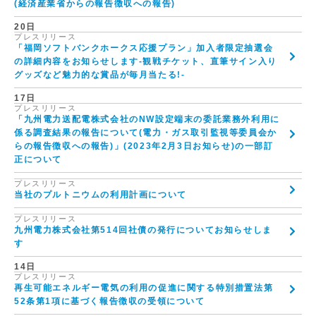
(経済産業省からの報告徴収への報告)
20日
プレスリリース
「福岡ソフトバンクホークス応援プラン」加入者限定抽選会
の詳細内容をお知らせします-観戦チケット、直筆サイン入り
グッズなど魅力的な賞品が毎月当たる!-
17日
プレスリリース
「九州電力送配電株式会社のNW設定端末の委託業務外利用に
係る調査結果の報告について(電力・ガス取引監視等委員会か
らの報告徴収への報告)」(2023年2月3日お知らせ)の一部訂
正について
プレスリリース
当社のプルトニウムの利用計画について
プレスリリース
九州電力株式会社第514回社債の発行についてお知らせしま
す
14日
プレスリリース
再生可能エネルギー電気の利用の促進に関する特別措置法第
52条第1項に基づく報告徴収の受領について