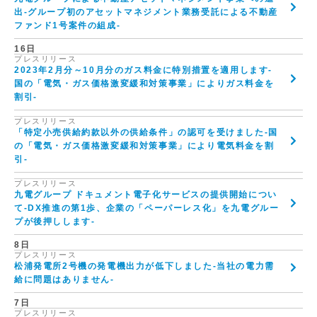
出-グループ初のアセットマネジメント業務受託による不動産
ファンド1号案件の組成-
16日
プレスリリース
2023年2月分～10月分のガス料金に特別措置を適用します-
国の「電気・ガス価格激変緩和対策事業」によりガス料金を
割引-
プレスリリース
「特定小売供給約款以外の供給条件」の認可を受けました-国
の「電気・ガス価格激変緩和対策事業」により電気料金を割
引-
プレスリリース
九電グループ ドキュメント電子化サービスの提供開始につい
て-DX推進の第1歩、企業の「ペーパーレス化」を九電グルー
プが後押しします-
8日
プレスリリース
松浦発電所2号機の発電機出力が低下しました-当社の電力需
給に問題はありません-
7日
プレスリリース