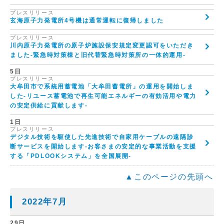
プレスリリース
玄海原子力発電所4号機は通常運転に復帰しました
プレスリリース
川内原子力発電所の原子炉施設保安規定変更認可をいただき
ました-緊急時対策棟と旧代替緊急時対策所の一体的運用-
5日
プレスリリース
大牟田市で系統用蓄電池「大牟田蓄電所」の運用を開始しま
した-リユース蓄電池で再生可能エネルギーの有効活用や電力
の安定供給に貢献します-
1日
プレスリリース
デジタル技術を駆使した先進技術で自家用ケーブルの遠隔診
断サービスを開始します-お客さまの安定的な事業活動を支援
する「PDLOOKシステム」を全国展開-
▲このページの先頭へ
2022年7月
29日