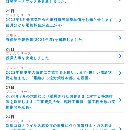
財務データブックを更新しました。
29日
プレスリリース
2022年8月分電気料金の燃料費等調整単価をお知らせします-
前月分から電気料金が値上がり-
お知らせ
有価証券報告書(2021年度)を掲載しました。
28日
プレスリリース
役員人事を決定しました
プレスリリース
2022年度夏季の節電にご協力をお願いします-厳しい需給状
況を踏まえ、「需給ひっ迫対策総本部」を設置-
27日
プレスリリース
2020年7月の大雨により被災されたお客さまに対する特別措
置を延長します -工事費負担金、臨時工事費、諸工料免除の実
施期間を延長-
24日
プレスリリース
新型コロナウイルス感染症の影響に伴う電気料金・ガス料金