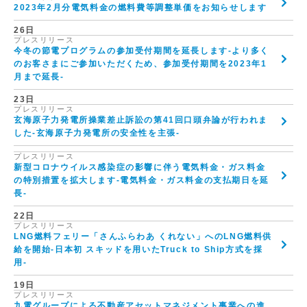
2023年2月分電気料金の燃料費等調整単価をお知らせします
26日
プレスリリース
今冬の節電プログラムの参加受付期間を延長します-より多く
のお客さまにご参加いただくため、参加受付期間を2023年1
月まで延長-
23日
プレスリリース
玄海原子力発電所操業差止訴訟の第41回口頭弁論が行われま
した-玄海原子力発電所の安全性を主張-
プレスリリース
新型コロナウイルス感染症の影響に伴う電気料金・ガス料金
の特別措置を拡大します-電気料金・ガス料金の支払期日を延
長-
22日
プレスリリース
LNG燃料フェリー「さんふらわあ くれない」へのLNG燃料供
給を開始-日本初 スキッドを用いたTruck to Ship方式を採
用-
19日
プレスリリース
九電グループによる不動産アセットマネジメント事業への進