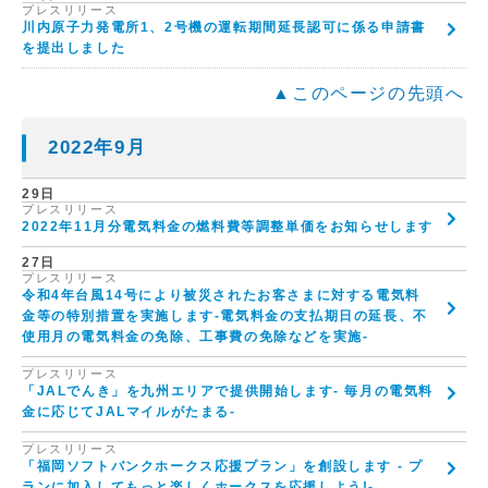
プレスリリース
川内原子力発電所1、2号機の運転期間延長認可に係る申請書
を提出しました
▲このページの先頭へ
2022年9月
29日
プレスリリース
2022年11月分電気料金の燃料費等調整単価をお知らせします
27日
プレスリリース
令和4年台風14号により被災されたお客さまに対する電気料
金等の特別措置を実施します-電気料金の支払期日の延長、不
使用月の電気料金の免除、工事費の免除などを実施-
プレスリリース
「JALでんき」を九州エリアで提供開始します- 毎月の電気料
金に応じてJALマイルがたまる-
プレスリリース
「福岡ソフトバンクホークス応援プラン」を創設します - プ
ランに加入してもっと楽しくホークスを応援しよう!-