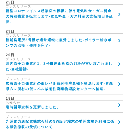
25日
プレスリリース
新型コロナウイルス感染症の影響に伴う電気料金・ガス料金
の特別措置を拡大します-電気料金・ガス料金の支払期日を延
長-
23日
プレスリリース
松浦発電所2号機が通常運転に復帰しました-ボイラー給水ポ
ンプの点検・修理を完了-
20日
プレスリリース
川内原子力発電所1、2号機差止訴訟の判決が言い渡されまし
た-当社勝訴-
プレスリリース
玄海原子力発電所の低レベル放射性廃棄物を輸送します-青森
県六ヶ所村の低レベル放射性廃棄物埋設センターへ輸送-
18日
お知らせ
適時開示資料を更新しました。
プレスリリース
九州電力送配電株式会社のNW設定端末の委託業務外利用に係
る報告徴収の受領について