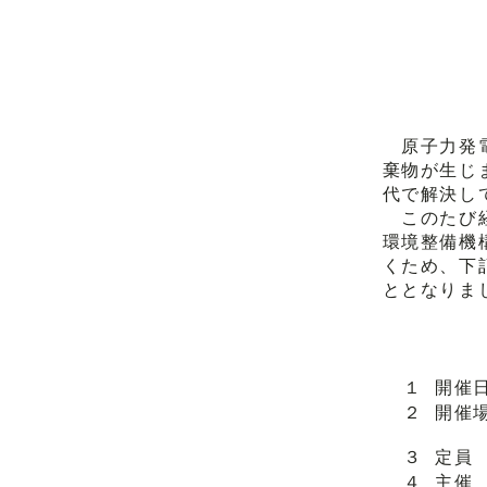
原子力発電
棄物が生じ
代で解決し
このたび経
環境整備機
くため、下
ととなりま
１
開催
２
開催
３
定員
４
主催