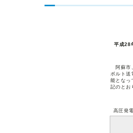
平成2
阿蘇市、
ボルト送
能となっ
記のとお
高圧発