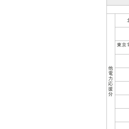
東京
他
電
力
応
援
分