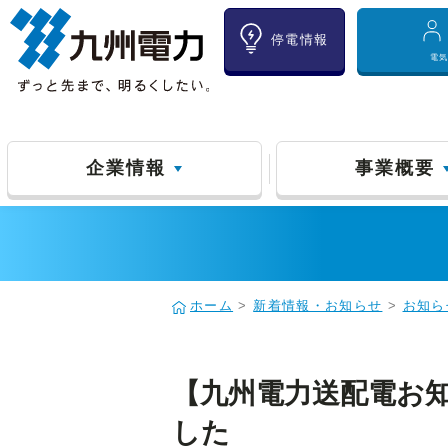
停電情報
電
企業情報
事業概要
ホーム
>
新着情報・お知らせ
>
お知ら
【九州電力送配電お
した