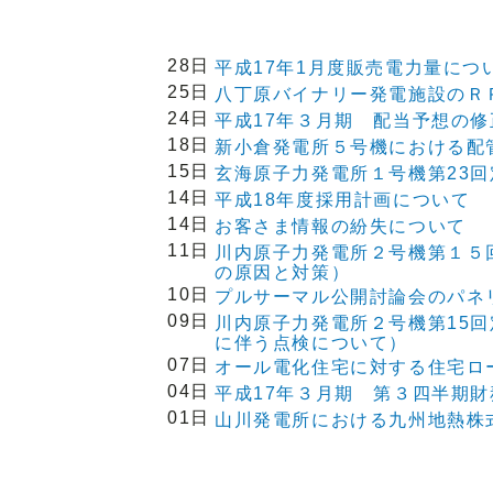
28日
平成17年1月度販売電力量につ
25日
八丁原バイナリー発電施設のＲ
24日
平成17年３月期 配当予想の
18日
新小倉発電所５号機における配
15日
玄海原子力発電所１号機第23
14日
平成18年度採用計画について
14日
お客さま情報の紛失について
11日
川内原子力発電所２号機第１５
の原因と対策）
10日
プルサーマル公開討論会のパネ
09日
川内原子力発電所２号機第15
に伴う点検について）
07日
オール電化住宅に対する住宅ロ
04日
平成17年３月期 第３四半期
01日
山川発電所における九州地熱株