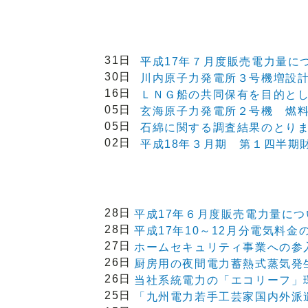
31日
平成17年７月度販売電力量に
30日
川内原子力発電所３号機増設
16日
ＬＮＧ船の共同保有を目的と
05日
玄海原子力発電所２号機 燃
05日
石綿に関する調査結果のとり
02日
平成18年３月期 第１四半期
28日
平成17年６月度販売電力量につ
28日
平成17年10～12月分電気料
27日
ホームセキュリティ事業への参
26日
厨房用の夜間電力蓄熱式蒸気発
26日
当社系統電力の「エコリーフ」
25日
「九州電力若手工芸家国内外派