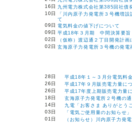
16日
九州電力株式会社第385回社債
10日
「川内原子力発電所３号機増設
て
09日
電気料金の値下げについて
09日
平成18年３月期 中間決算要旨
02日
（仮称）渡辺通２丁目開発計画
02日
玄海原子力発電所３号機の発電
28日
平成18年１～３月分電気料
26日
平成17年９月販売電力量に
26日
平成17年度上期販売電力量
18日
玄海原子力発電所２号機の通
14日
九電「お客さま ありがとう
03日
「電気ご使用量のお知らせ」
01日
（お知らせ）川内原子力発電