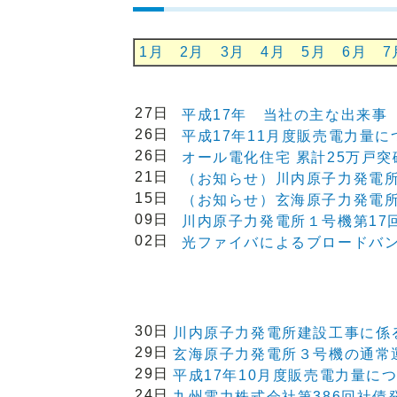
1月
2月
3月
4月
5月
6月
7
27日
平成17年 当社の主な出来事
26日
平成17年11月度販売電力量に
26日
オール電化住宅 累計25万戸
21日
（お知らせ）川内原子力発電
15日
（お知らせ）玄海原子力発電
09日
川内原子力発電所１号機第17
02日
光ファイバによるブロードバ
30日
川内原子力発電所建設工事に係
29日
玄海原子力発電所３号機の通常
29日
平成17年10月度販売電力量に
24日
九州電力株式会社第386回社債