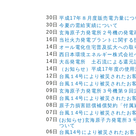
30日
平成17年８月度販売電力量につ
30日
今夏の需給実績について
20日
玄海原子力発電所２号機の発電
16日
当社火力発電プラントに関する
14日
オール電化住宅普及拡大への取
14日
西日本環境エネルギー株式会社
14日
大岳発電所 土石流による還元
14日
（お知らせ）平成17年度の使
12日
台風１4号により被災されたお
09日
台風１4号により被災されたお
09日
玄海原子力発電所３号機第９回
08日
台風１4号により被災されたお
08日
原子力損害賠償補償契約「付属
07日
台風１4号により被災されたお
07日
(お知らせ)玄海原子力発電所
ついて
06日
台風14号により被災されたお