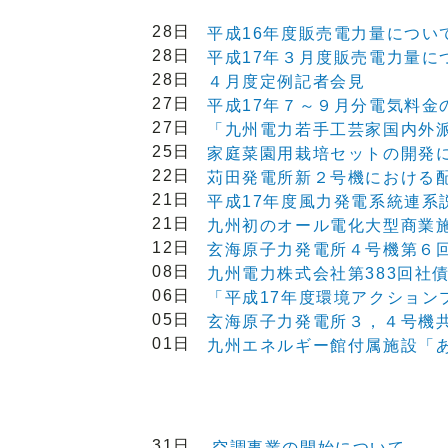
28日
平成16年度販売電力量につい
28日
平成17年３月度販売電力量に
28日
４月度定例記者会見
27日
平成17年７～９月分電気料金
27日
「九州電力若手工芸家国内外派
25日
家庭菜園用栽培セットの開発
22日
苅田発電所新２号機における
21日
平成17年度風力発電系統連系
21日
九州初のオール電化大型商業
12日
玄海原子力発電所４号機第６
08日
九州電力株式会社第383回社
06日
「平成17年度環境アクション
05日
玄海原子力発電所３，４号機
01日
九州エネルギー館付属施設「
31日
空調事業の開始について