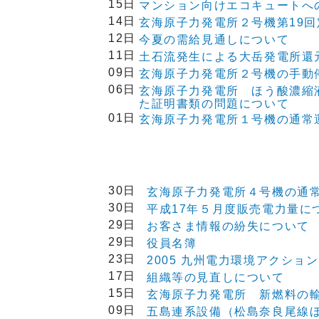
15日
マンション向けエコキュートへ
14日
玄海原子力発電所２号機第19
12日
今夏の需給見通しについて
11日
土石流発生による大岳発電所還
09日
玄海原子力発電所２号機の手動
06日
玄海原子力発電所 ほう酸濃縮
た証明書類の問題について
01日
玄海原子力発電所１号機の通常
30日
玄海原子力発電所４号機の通
30日
平成17年５月度販売電力量に
29日
お客さま情報の紛失について
29日
役員名簿
23日
2005 九州電力環境アクシ
17日
組織等の見直しについて
15日
玄海原子力発電所 新燃料の
09日
五島連系設備（松島奈良尾線