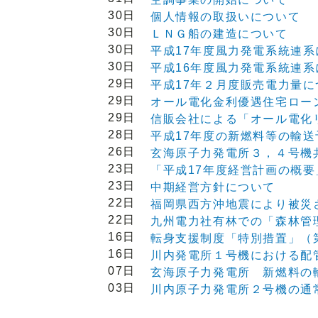
30日
個人情報の取扱いについて
30日
ＬＮＧ船の建造について
30日
平成17年度風力発電系統連
30日
平成16年度風力発電系統連
29日
平成17年２月度販売電力量に
29日
オール電化金利優遇住宅ロー
29日
信販会社による「オール電化
28日
平成17年度の新燃料等の輸
26日
玄海原子力発電所３，４号機
23日
「平成17年度経営計画の概
23日
中期経営方針について
22日
福岡県西方沖地震により被災
22日
九州電力社有林での「森林管
16日
転身支援制度「特別措置」（
16日
川内発電所１号機における配
07日
玄海原子力発電所 新燃料の
03日
川内原子力発電所２号機の通