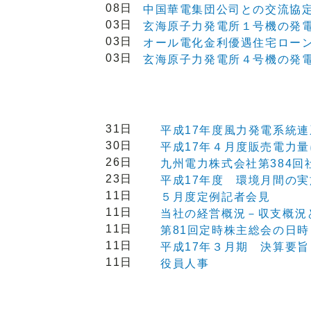
08日
中国華電集団公司との交流協
03日
玄海原子力発電所１号機の発
03日
オール電化金利優遇住宅ロー
03日
玄海原子力発電所４号機の発
31日
平成17年度風力発電系統
30日
平成17年４月度販売電力
26日
九州電力株式会社第384回
23日
平成17年度 環境月間の
11日
５月度定例記者会見
11日
当社の経営概況－収支概況
11日
第81回定時株主総会の日
11日
平成17年３月期 決算要旨
11日
役員人事