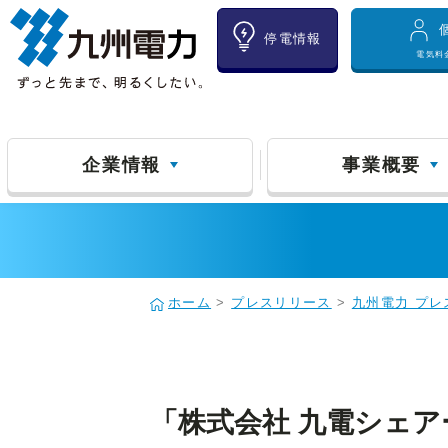
停電情報
電気料
企業情報
事業概要
ホーム
>
プレスリリース
>
九州電力 プレ
「株式会社 九電シェ