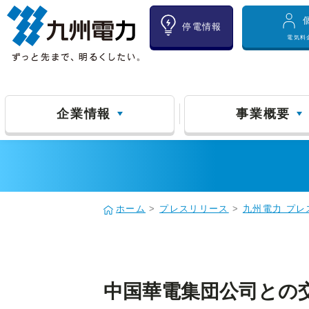
停電情報
電気料
企業情報
事業概要
ホーム
>
プレスリリース
>
九州電力 プレ
中国華電集団公司との