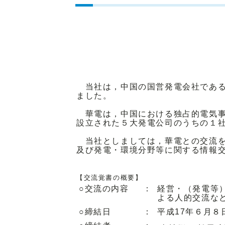
当社は，中国の国営発電会社であ
ました。
華電は，中国における独占的電気事
設立された５大発電公司のうちの１
当社としましては，華電との交流を
及び発電・環境分野等に関する情報
【交流覚書の概要】
○交流の内容
：
経営・（発電等
よる人的交流な
○締結日
：
平成17年６月８