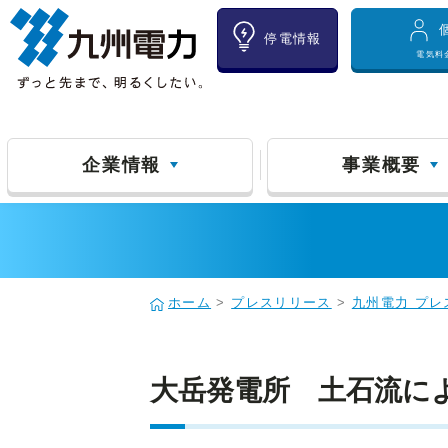
停電情報
電気料
企業情報
事業概要
ホーム
>
プレスリリース
>
九州電力 プレ
大岳発電所 土石流に