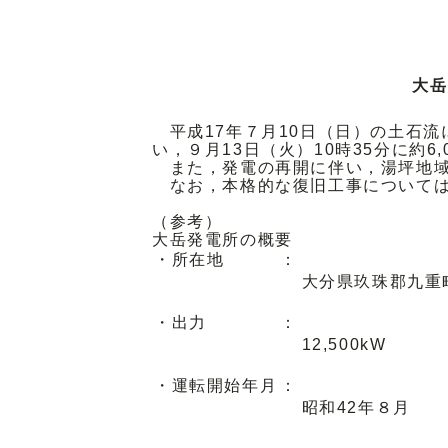
大岳
平成17年７月10日（日）の土石
い，９月13日（火）10時35分に約6
また，発電の再開に伴い，湯坪地域
なお，本格的な復旧工事については
（参考）
大岳発電所の概要
・所在地
：
大分県玖珠郡九重
・出力
：
12,500kW
・運転開始年月
：
昭和42年８月