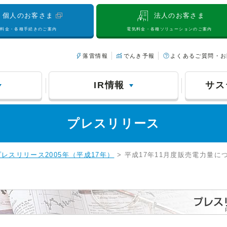
個人のお客さま
法人のお客さま
気料金・各種手続きのご案内
電気料金・各種ソリューションのご案内
落雷情報
でんき予報
よくあるご質問・お
IR情報
サス
プレスリリース
プレスリリース2005年（平成17年）
> 平成17年11月度販売電力量に