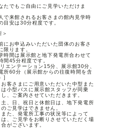
なたでもご自由にご見学いただけま
。
人で来館されるお客さまの館内見学時
の目安は30分程度です。
所＞
前にお申込みいただいた団体のお客さ
に限ります。
学時間は展示館と地下発電所合わせて
時間45分程度です。
オリエンテーション15分、展示館30分、
電所60分（展示館からの往復時間を含
）]
お客さまにご用意いただいた中型また
は小型バスに展示館スタッフが同乗
し、ご案内させていただきます。
土、日、祝日と休館日は、地下発電所
のご見学はできません。
また、発電所工事の状況等によって
は、ご見学をお断りさせていただく場
合がございます。