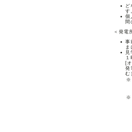
ど
す
個
間
＜発電
事
ま
見
１
[
発
む
※
※