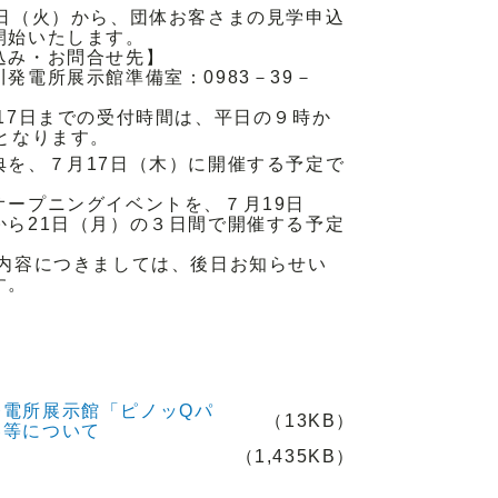
0日（火）から、団体お客さまの見学申込
開始いたします。
込み・お問合せ先】
発電所展示館準備室：0983－39－
月17日までの受付時間は、平日の９時か
時となります。
典を、７月17日（木）に開催する予定で
オープニングイベントを、７月19日
から21日（月）の３日間で開催する予定
催内容につきましては、後日お知らせい
す。
発電所展示館「ピノッQパ
（13KB）
容等について
（1,435KB）