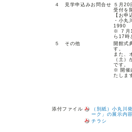
４ 見学申込みお問合せ
５月2
受付を
【お申
・小丸川
1990
※ ７
ら17
５ その他
開館式
す。
また、
（土）
です。
※ 開
たしま
添付ファイル
（別紙）小丸川
ーク」の展示内
チラシ