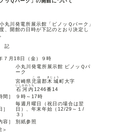
ノッＱパーク」の開館について
小丸川発電所展示館「ピノッＱパーク」
度、開館の日時が下記のとおり決定し
。
記
年７月18日（金）９時
小丸川発電所展示館 ピノッＱパ
］
ーク
こゆ
きじょう
宮崎県
児湯
郡
木城
町大字
］
いしかわうち
石河内
1246番14
時間］
９時～17時
毎週月曜日（祝日の場合は翌
日］
日）、年末年始（12/29～１/
３）
内容］
別紙参照
館＞