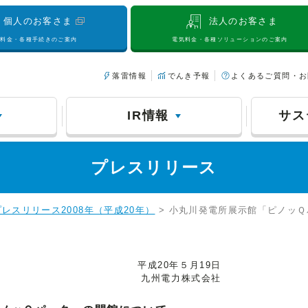
個人のお客さま
法人のお客さま
気料金・各種手続きのご案内
電気料金・各種ソリューションのご案内
落雷情報
でんき予報
よくあるご質問・お
IR情報
サス
プレスリリース
プレスリリース2008年（平成20年）
> 小丸川発電所展示館「ピノッ
平成20年５月19日
九州電力株式会社