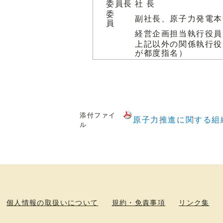
委員長
社 長
委
副社長、原子力発電本
員
経営企画担当執行役員
上記以外の関係執行役
が都度指名）
添付ファイ
原子力推進に関する組
ル
個人情報の取扱いについて
規約・免責事項
リンク集