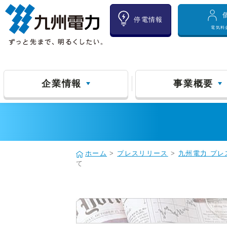
停電情報
電気料
企業情報
事業概要
ホーム
>
プレスリリース
>
九州電力 プレ
て