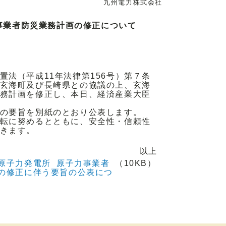
九州電力株式会社
事業者防災業務計画の修正について
法（平成11年法律第156号）第７条
玄海町及び長崎県との協議の上、玄海
務計画を修正し、本日、経済産業大臣
の要旨を別紙のとおり公表します。
転に努めるとともに、安全性・信頼性
きます。
以上
原子力発電所 原子力事業者
（10KB）
の修正に伴う要旨の公表につ