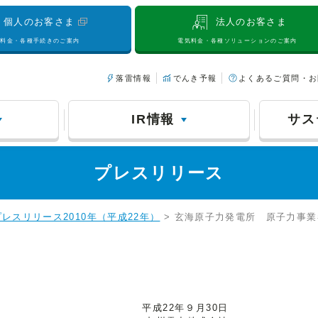
個人のお客さま
法人のお客さま
気料金・各種手続きのご案内
電気料金・各種ソリューションのご案内
落雷情報
でんき予報
よくあるご質問・お
IR情報
サス
プレスリリース
プレスリリース2010年（平成22年）
> 玄海原子力発電所 原子力事
平成22年９月30日