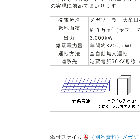
の実現に努めてまいります。
発電所名
メガソーラー大牟田
敷地面積
2
約８万m
（ヤフー
出力
3,000kW
発電電力量
年間約320万kWh
運転方法
全自動無人運転
連系先
港変電所66kV母
添付ファイル
（別添資料）メガソ