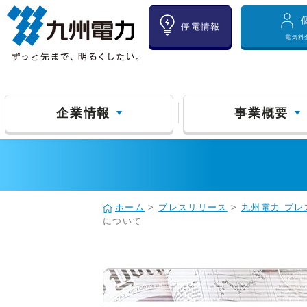
停電情報
電気料
企業情報
事業概要
ホーム
>
プレスリリース
>
九州電力 プレ
について