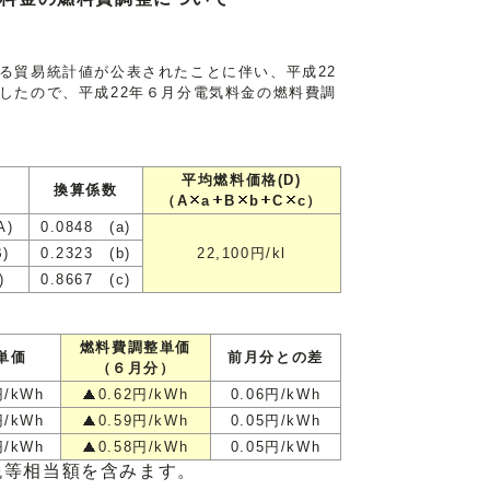
貿易統計値が公表されたことに伴い、平成22
したので、平成22年６月分電気料金の燃料費調
平均燃料価格(D)
換算係数
（A
a
B
b
C
c）
A)
0.0848 (a)
B)
0.2323 (b)
22,100円/kl
)
0.8667 (c)
燃料費調整単価
単価
前月分との差
（６月分）
円/kWh
0.62円/kWh
0.06円/kWh
円/kWh
0.59円/kWh
0.05円/kWh
円/kWh
0.58円/kWh
0.05円/kWh
税等相当額を含みます。