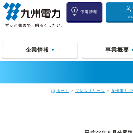
停電情報
電
企業情報
事業概要
ホーム
>
プレスリリース
>
九州電力 
平成22年６月分電