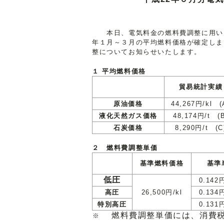
本日、電気料金の燃料費調整に用いる
年１月～３月の平均燃料価格が確定しま
整についてお知らせいたします。
１ 平均燃料価格
貿易統計実績
原油価格
44,267円/kl (
液化天然ガス価格
48,174円/t (
石炭価格
8,290円/t (C
２ 燃料費調整単価
基準燃料価格
基準
低圧
0.142
高圧
26,500円/kl
0.134
特別高圧
0.131
燃料費調整単価には、消費
※