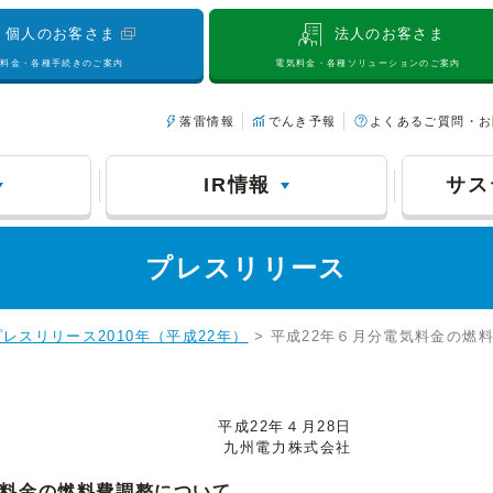
個人のお客さま
法人のお客さま
気料金・各種手続きのご案内
電気料金・各種ソリューションのご案内
落雷情報
でんき予報
よくあるご質問・お
IR情報
サス
プレスリリース
プレスリリース2010年（平成22年）
> 平成22年６月分電気料金の燃
平成22年４月28日
九州電力株式会社
気料金の燃料費調整について