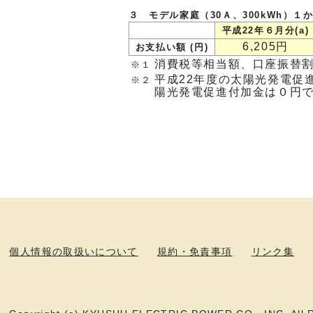
３ モデル家庭（30Ａ、300kWh）１
平成22年６月分(a)
6,205円
お支払い額 (円)
消費税等相当額、口座振替
※１
平成22年度の太陽光発電促進
※２
陽光発電促進付加金は０円
個人情報の取扱いについて
規約・免責事項
リンク集