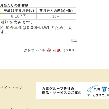
か月当たりの影響額
平成22年５月分(b)
前月分との差(a)
(b)
6,187円
18円
割引額を含みます。
付加金単価は0.00円/kWhのため、太
です。
以上
添付ファイル
別紙
（９KB）
サイトマップ