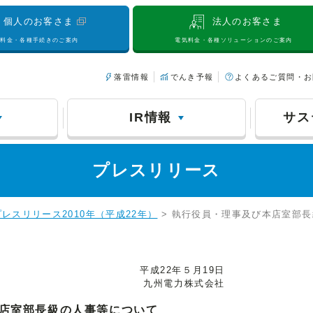
個人のお客さま
法人のお客さま
気料金・各種手続きのご案内
電気料金・各種ソリューションのご案内
落雷情報
でんき予報
よくあるご質問・お
IR情報
サス
プレスリリース
プレスリリース2010年（平成22年）
> 執行役員・理事及び本店室部
平成22年５月19日
九州電力株式会社
店室部長級の人事等について