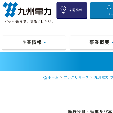
停電情報
電
企業情報
事業概要
ホーム
>
プレスリリース
>
九州電力 
執行役員・理事及び本