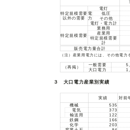
電灯
特定規模需要
電
低圧
以外の需要
力
その他
電灯・電力計
業務用
産業用
特定規模需要
特定規模需要
計
販売電力量合計
（注）産業用電力には、その他電力
一般需要
5
（再掲）
大口電力
1
３ 大口電力産業別実績
実績
対前
機械
535
電気
373
輸送用
122
鉄鋼
166
化学
203
窯業土石
84