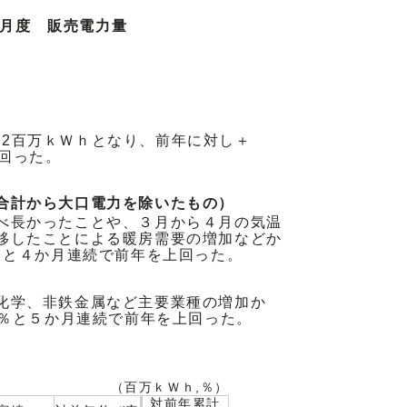
４月度 販売電力量
92百万ｋＷｈとなり、前年に対し＋
上回った。
合計から大口電力を除いたもの）
べ長かったことや、３月から４月の気温
移したことによる暖房需要の増加などか
9％と４か月連続で前年を上回った。
化学、非鉄金属など主要業種の増加か
8％と５か月連続で前年を上回った。
（百万ｋＷｈ,％）
対前年累計