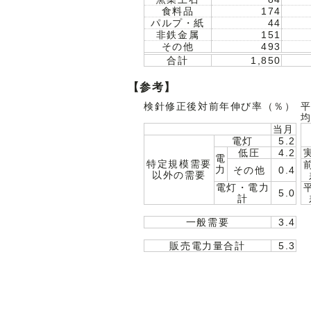
食料品
174
パルプ・紙
44
非鉄金属
151
その他
493
合計
1,850
【参考】
検針修正後対前年伸び率（％）
当月
電灯
5.2
低圧
4.2
電
特定規模需要
力
その他
0.4
以外の需要
電灯・電力
5.0
計
一般需要
3.4
販売電力量合計
5.3