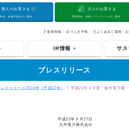
個人のお客さま
法人のお客さま
気料金・各種手続きのご案内
電気料金・各種ソリューションのご案内
落雷情報
でんき予報
よくあるご質問・お
IR情報
サス
プレスリリース
プレスリリース2010年（平成22年）
> 平成22年４月度 販売電力量
平成22年５月27日
九州電力株式会社