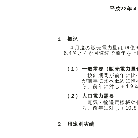
平成22年
１ 概況
４月度の販売電力量は69億
6.4％と４か月連続で前年を
（１）
一般需要（販売電力量
検針期間が前年に比
が前年に比べ低めに推
ら、前年に対し＋4.
（２）
大口電力需要
電気・輸送用機械や
ら、前年に対し＋10.
２ 用途別実績