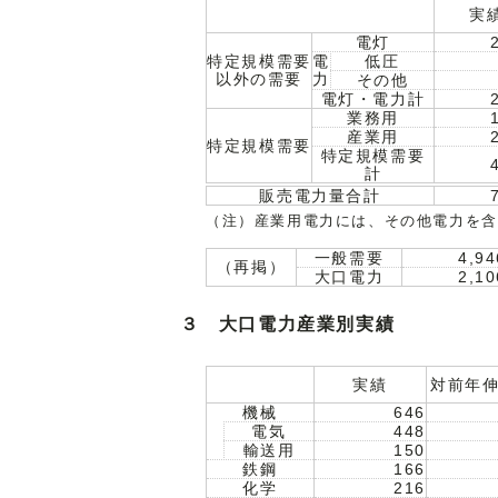
実
電灯
特定規模需要
電
低圧
以外の需要
力
その他
電灯・電力計
業務用
産業用
特定規模需要
特定規模需要
計
販売電力量合計
（注）産業用電力には、その他電力を含
一般需要
4,94
（再掲）
大口電力
2,10
３ 大口電力産業別実績
実績
対前年
機械
646
電気
448
輸送用
150
鉄鋼
166
化学
216