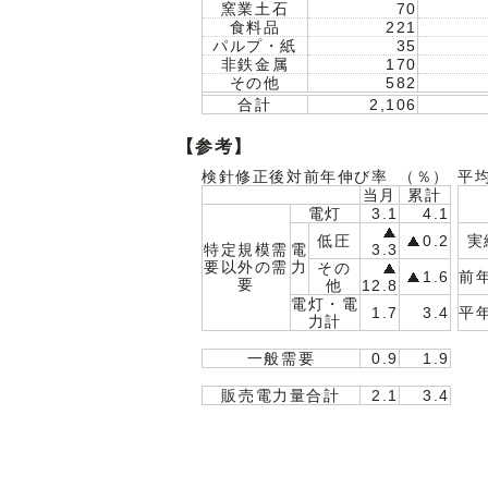
窯業土石
70
食料品
221
パルプ・紙
35
非鉄金属
170
その他
582
合計
2,106
【参考】
検針修正後対前年伸び率
（％）
平
当月
累計
電灯
3.1
4.1
低圧
0.2
実
特定規模需
電
3.3
要以外の需
力
その
1.6
前
要
他
12.8
電灯・電
1.7
3.4
平
力計
一般需要
0.9
1.9
販売電力量合計
2.1
3.4