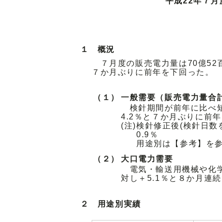
平成22年７
１ 概況
７月度の販売電力量は70億52
７か月ぶりに前年を下回った。
（１）
一般需要（販売電力量合
検針期間が前年に比べ短
4.2％と７か月ぶりに前
(注)
検針修正後(検針日数
0.9％
用途別は【参考】を
（２）
大口電力需要
電気・輸送用機械や化学
対し＋5.1％と８か月連
２ 用途別実績